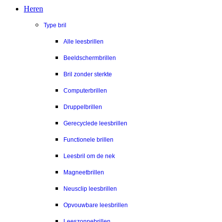
Heren
Type bril
Alle leesbrillen
Beeldschermbrillen
Bril zonder sterkte
Computerbrillen
Druppelbrillen
Gerecyclede leesbrillen
Functionele brillen
Leesbril om de nek
Magneetbrillen
Neusclip leesbrillen
Opvouwbare leesbrillen
Leeszonnebrillen