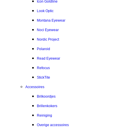
Icon Goldline
Look Optic
Montana Eyewear
Noci Eyewear
Nordic Project
Polaroid
Read Eyewear
Refocus
StickTite
Accessoires
Brilkoordjes
Brillenkokers
Reiniging
Overige accessoires