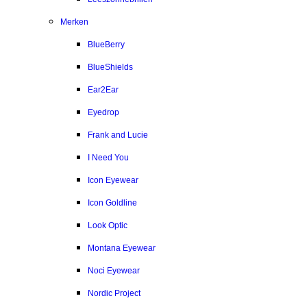
Merken
BlueBerry
BlueShields
Ear2Ear
Eyedrop
Frank and Lucie
I Need You
Icon Eyewear
Icon Goldline
Look Optic
Montana Eyewear
Noci Eyewear
Nordic Project