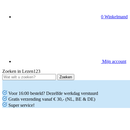
0
Winkelmand
Mijn account
Zoeken in Lezen123
Voor 16:00 besteld? Dezelfde werkdag verstuurd
Gratis verzending vanaf € 30,- (NL, BE & DE)
Super service!