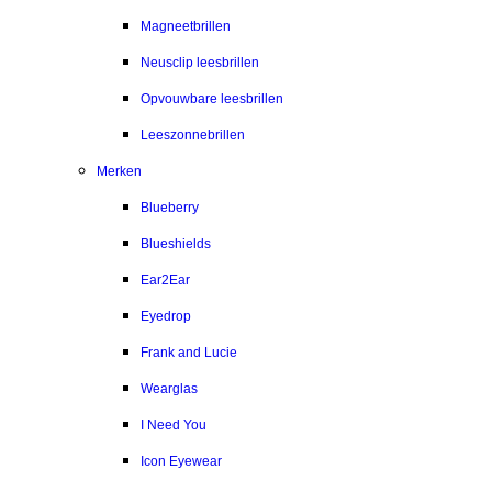
Magneetbrillen
Neusclip leesbrillen
Opvouwbare leesbrillen
Leeszonnebrillen
Merken
Blueberry
Blueshields
Ear2Ear
Eyedrop
Frank and Lucie
Wearglas
I Need You
Icon Eyewear