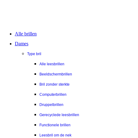
Alle brillen
Dames
Type bril
Alle leesbrillen
Beeldschermbrillen
Bril zonder sterkte
Computerbrillen
Druppelbrillen
Gerecyclede leesbrillen
Functionele brillen
Leesbril om de nek