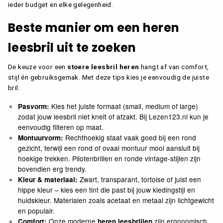
ieder budget en elke gelegenheid.
Beste manier om een heren
leesbril uit te zoeken
De keuze voor een
stoere leesbril heren
hangt af van comfort,
stijl én gebruiksgemak. Met deze tips kies je eenvoudig de juiste
bril:
×
Kies het juiste formaat (small, medium of large)
Pasvorm:
zodat jouw leesbril niet knelt of afzakt. Bij Lezen123.nl kun je
CATEGORIE
eenvoudig filteren op maat.
(2)
ALLE LEESBRILLEN
Alle leesbrillen
Rechthoekig staat vaak goed bij een rond
Montuurvorm:
(2)
Dames Leesbrillen
gezicht, terwijl een rond of ovaal montuur mooi aansluit bij
ALLE BEELDSCHERMBRILLEN
(2)
Heren leesbrillen
hoekige trekken. Pilotenbrillen en ronde vintage-stijlen zijn
ALLE LEESZONNEBRILLEN
bovendien erg trendy.
STERKTE
Zwart, transparant, tortoise of juist een
Kleur & materiaal:
DRUPPELBRILLEN
hippe kleur – kies een tint die past bij jouw kledingstijl en
(1)
+1.25
(1)
+1.50
huidskleur. Materialen zoals acetaat en metaal zijn lichtgewicht
DAMES LEESBRILLEN
(1)
+1.75
en populair.
(2)
+2.00
HEREN LEESBRILLEN
Onze moderne
zijn ergonomisch
Comfort:
heren leesbrillen