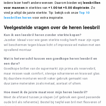
Iedere lezer heeft andere wensen. Daarom bieden wij
leesbrillen
voor mannen
in sterktes van
+1.00 tot +5.00 dioptrieën
. Zo
vind je altijd de juiste sterkte. Tip: bekijk ook onze
Top 10
leesbrillen heren
voor extra inspiratie.
Veelgestelde vragen over de heren leesbril
Kan ik een leesbril heren zonder sterkte kopen?
Jazeker. Ideaal voor wie geen sterkte nodig heeft maar zijn ogen
wil beschermen tegen blauw licht of impressie wil maken met een
opvallend montuur.
Wat is het verschil tussen een goedkope heren leesbril en
een dure?
Goedkope brillen van de supermarkt zijn prima als reservebril,
maar missen vaak comfort, stevige scharnieren en krasvast glas.
Bij duurdere monturen wordt vaker gebruik gemaakt van
duurzame materialen zoals metaal, acetaat of ultem.
Hoe meet ik de juiste maat voor mijn heren leesbril?
Meet de afstand tussen je slapen (of gebruik een goed passende
oude bril als referentie). Bestel bij twijfel een bril met flexveren of