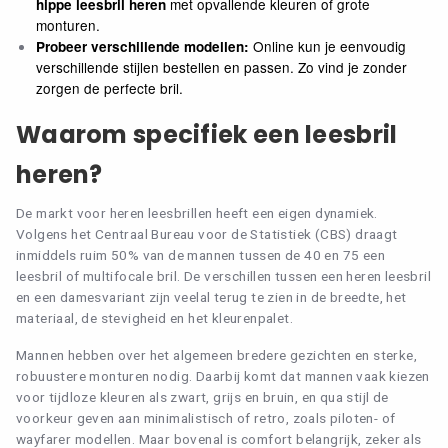
met opvallende kleuren of grote
hippe leesbril heren
monturen.
MATERIAAL
Online kun je eenvoudig
Probeer verschillende modellen:
verschillende stijlen bestellen en passen. Zo vind je zonder
(2)
Kunststof
zorgen de perfecte bril.
Waarom specifiek een leesbril
heren?
De markt voor heren leesbrillen heeft een eigen dynamiek.
Volgens het Centraal Bureau voor de Statistiek (CBS) draagt
inmiddels ruim 50% van de mannen tussen de 40 en 75 een
leesbril of multifocale bril. De verschillen tussen een heren leesbril
en een damesvariant zijn veelal terug te zien in de breedte, het
materiaal, de stevigheid en het kleurenpalet.
Mannen hebben over het algemeen bredere gezichten en sterke,
robuustere monturen nodig. Daarbij komt dat mannen vaak kiezen
voor tijdloze kleuren als zwart, grijs en bruin, en qua stijl de
voorkeur geven aan minimalistisch of retro, zoals piloten- of
wayfarer modellen. Maar bovenal is comfort belangrijk, zeker als