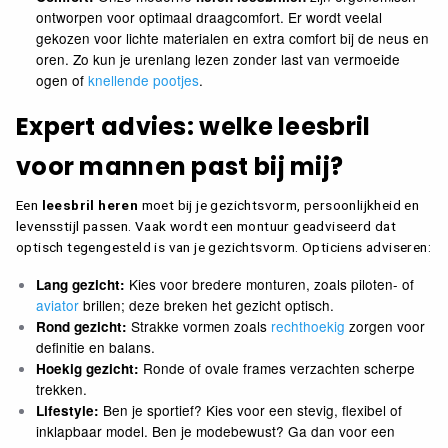
(1)
+2.50
ontworpen voor optimaal draagcomfort. Er wordt veelal
BRIL ACCESSOIRES
(1)
+3.00
gekozen voor lichte materialen en extra comfort bij de neus en
CONTACT
oren. Zo kun je urenlang lezen zonder last van vermoeide
KLEUR
ogen of
knellende pootjes
.
0
WINKELMAND
Expert advies: welke leesbril
MIJN ACCOUNT
MERK
voor mannen past bij mij?
Ear2Ear
Frank and Lucie
Een
leesbril heren
moet bij je gezichtsvorm, persoonlijkheid en
I Need You
levensstijl passen. Vaak wordt een montuur geadviseerd dat
Icon Eyewear
optisch tegengesteld is van je gezichtsvorm. Opticiens adviseren:
Icon GoldLine
Look Optic
Kies voor bredere monturen, zoals piloten- of
Lang gezicht:
Montana Eyewear
Noci Eyewear
aviator
brillen; deze breken het gezicht optisch.
Nordic Projekt
Strakke vormen zoals
rechthoekig
zorgen voor
Rond gezicht:
Polaroid
definitie en balans.
Read Eyewear
Ronde of ovale frames verzachten scherpe
Hoekig gezicht:
Refocus
trekken.
StickTite
Ben je sportief? Kies voor een stevig, flexibel of
Lifestyle:
inklapbaar model. Ben je modebewust? Ga dan voor een
MODEL