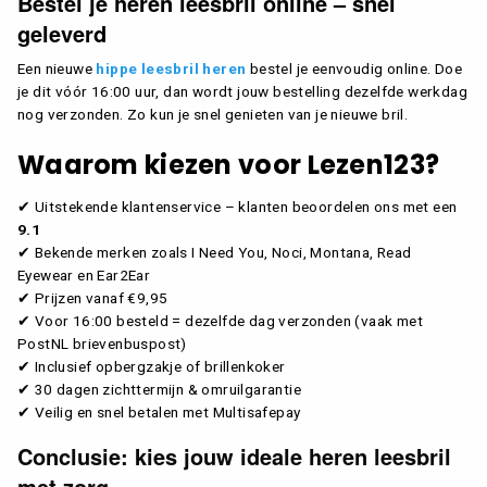
Bestel je heren leesbril online – snel
geleverd
Een nieuwe
hippe leesbril heren
bestel je eenvoudig online. Doe
je dit vóór 16:00 uur, dan wordt jouw bestelling dezelfde werkdag
nog verzonden. Zo kun je snel genieten van je nieuwe bril.
Waarom kiezen voor Lezen123?
✔ Uitstekende klantenservice – klanten beoordelen ons met een
9.1
✔ Bekende merken zoals I Need You, Noci, Montana, Read
Eyewear en Ear2Ear
✔ Prijzen vanaf €9,95
✔ Voor 16:00 besteld = dezelfde dag verzonden (vaak met
PostNL brievenbuspost)
✔ Inclusief opbergzakje of brillenkoker
✔ 30 dagen zichttermijn & omruilgarantie
✔ Veilig en snel betalen met Multisafepay
Conclusie: kies jouw ideale heren leesbril
met zorg