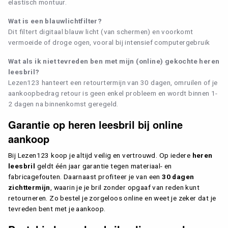
elastisch montuur.
Wat is een blauwlichtfilter?
Dit filtert digitaal blauw licht (van schermen) en voorkomt
vermoeide of droge ogen, vooral bij intensief computergebruik
Wat als ik niet tevreden ben met mijn (online) gekochte heren
leesbril?
Lezen123 hanteert een retourtermijn van 30 dagen, omruilen of je
aankoopbedrag retour is geen enkel probleem en wordt binnen 1-
2 dagen na binnenkomst geregeld.
Garantie op heren leesbril bij online
aankoop
Zoeken in Lezen123
Bij Lezen123 koop je altijd veilig en vertrouwd. Op iedere
heren
leesbril
geldt één jaar garantie tegen materiaal- en
fabricagefouten. Daarnaast profiteer je van een
30 dagen
zichttermijn
, waarin je je bril zonder opgaaf van reden kunt
retourneren. Zo bestel je zorgeloos online en weet je zeker dat je
tevreden bent met je aankoop.