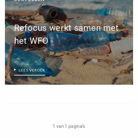
DRUPPELBRILLEN
DAMES LEESBRILLEN
Refocus werkt samen met
HEREN LEESBRILLEN
het WFO
BRIL ACCESSOIRES
CONTACT
0
WINKELMAND
LEES VERDER
MIJN ACCOUNT
1 van 1 pagina's