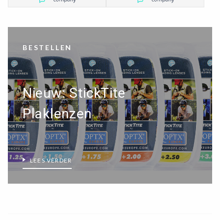
BESTELLEN
Nieuw: StickTite
Plaklenzen
×
LEES VERDER
ALLE LEESBRILLEN
ALLE BEELDSCHERMBRILLEN
ALLE LEESZONNEBRILLEN
DRUPPELBRILLEN