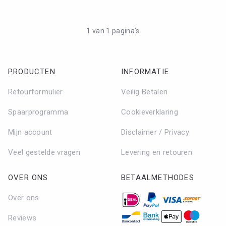
DAMES LEESBRILLEN
HEREN LEESBRILLEN
1 van 1 pagina's
BRIL ACCESSOIRES
CONTACT
PRODUCTEN
INFORMATIE
0
WINKELMAND
Retourformulier
Veilig Betalen
MIJN ACCOUNT
Spaarprogramma
Cookieverklaring
Mijn account
Disclaimer / Privacy
Veel gestelde vragen
Levering en retouren
OVER ONS
BETAALMETHODES
Over ons
Reviews