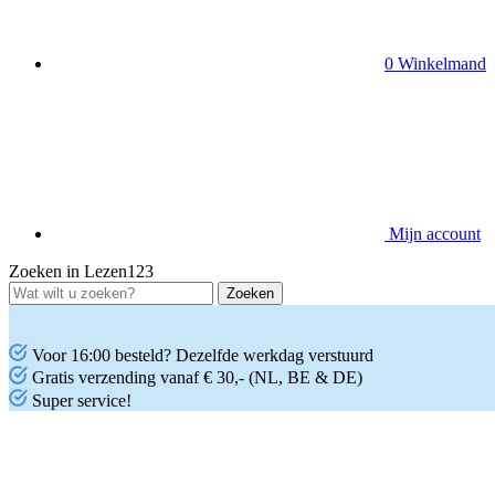
0
Winkelmand
Mijn account
Zoeken in Lezen123
Voor 16:00 besteld? Dezelfde werkdag verstuurd
Gratis verzending vanaf € 30,- (NL, BE & DE)
Super service!