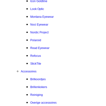
Icon Goldline
Look Optic
Montana Eyewear
Noci Eyewear
Nordic Project
Polaroid
Read Eyewear
Refocus
StickTite
Accessoires
Brilkoordjes
Brillenkokers
Reiniging
Overige accessoires