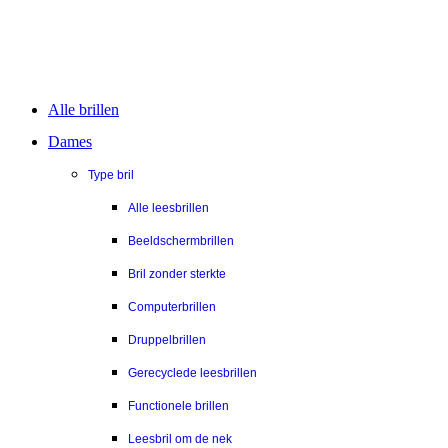
Alle brillen
Dames
Type bril
Alle leesbrillen
Beeldschermbrillen
Bril zonder sterkte
Computerbrillen
Druppelbrillen
Gerecyclede leesbrillen
Functionele brillen
Leesbril om de nek