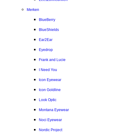
Merken
BlueBerry
BlueShields
Ear2Ear
Eyedrop
Frank and Lucie
I Need You
Icon Eyewear
Icon Goldline
Look Optic
Montana Eyewear
Noci Eyewear
Nordic Project