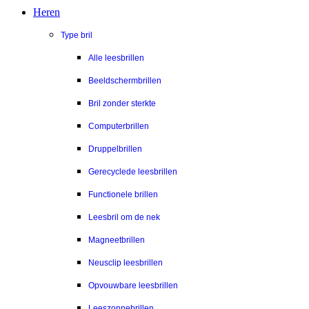
Heren
Type bril
Alle leesbrillen
Beeldschermbrillen
Bril zonder sterkte
Computerbrillen
Druppelbrillen
Gerecyclede leesbrillen
Functionele brillen
Leesbril om de nek
Magneetbrillen
Neusclip leesbrillen
Opvouwbare leesbrillen
Leeszonnebrillen