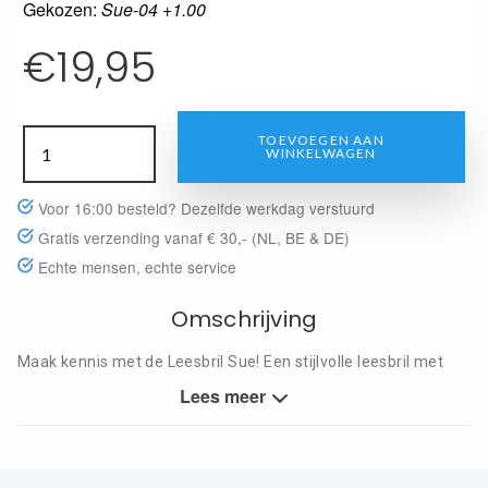
Gekozen:
Sue-04 +1.00
€
19,95
TOEVOEGEN AAN
WINKELWAGEN
Voor 16:00 besteld? Dezelfde werkdag verstuurd
Gratis verzending vanaf € 30,- (NL, BE & DE)
Echte mensen, echte service
Omschrijving
Maak kennis met de Leesbril Sue! Een stijlvolle leesbril met
een goudkleurig frame en beige accenten. Perfect voor de
Lees meer
moderne vrouw, maar we sluiten hem niet uit voor mannen.
Het grote, vierkantige montuur maakt dit model helemaal van
nu.