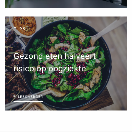
TIPS
Gezond eten halveert
risico op oogziekte
LEES VERDER