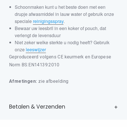
Schoonmaken kunt u het beste doen met een
drupje afwasmiddel in lauw water of gebruik onze
speciale
reinigingsspray
.
Bewaar uw leesbril in een koker of pouch, dat
×
verlengt de levensduur
Niet zeker welke sterkte u nodig heeft? Gebruik
onze
leeswijzer
ALLE LEESBRILLEN
Geproduceerd volgens CE keurmerk en Europese
Norm BS:EN14139:2010
ALLE BEELDSCHERMBRILLEN
ALLE LEESZONNEBRILLEN
Afmetingen:
zie afbeelding
DRUPPELBRILLEN
DAMES LEESBRILLEN
HEREN LEESBRILLEN
Betalen & Verzenden
BRIL ACCESSOIRES
CONTACT