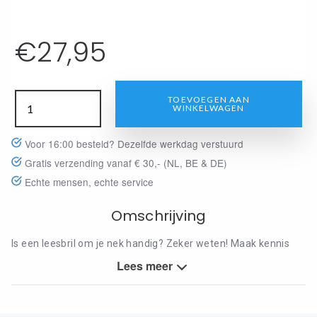
€
27,95
TOEVOEGEN AAN
WINKELWAGEN
Voor 16:00 besteld? Dezelfde werkdag verstuurd
Gratis verzending vanaf € 30,- (NL, BE & DE)
Echte mensen, echte service
Omschrijving
Is een leesbril om je nek handig? Zeker weten! Maak kennis
met de magneetbril van Nordic Projekt die je, dankzij de
Lees meer
magneet aan de voorzijde van de bril, altijd bij je kunt dragen
en met slechts één klik om de nek kan dragen. Deze Leesbril
met magneetsluiting heeft uitschuifbare pootjes, waarmee je
hem op maat kunt stellen. One size- fits all!