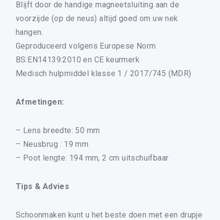
Blijft door de handige magneetsluiting aan de
voorzijde (op de neus) altijd goed om uw nek
hangen.
Geproduceerd volgens Europese Norm
BS:EN14139:2010 en CE keurmerk
Medisch hulpmiddel klasse 1 / 2017/745 (MDR)
×
Afmetingen:
– Lens breedte: 50 mm
ALLE LEESBRILLEN
– Neusbrug : 19 mm
ALLE BEELDSCHERMBRILLEN
– Poot lengte: 194 mm, 2 cm uitschuifbaar
ALLE LEESZONNEBRILLEN
DRUPPELBRILLEN
Tips & Advies
DAMES LEESBRILLEN
Schoonmaken kunt u het beste doen met een drupje
HEREN LEESBRILLEN