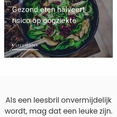
Gezond eten halveert
risico op oogziekte
LEES VERDER
Zoeken in Lezen123
Als een leesbril onvermijdelijk
wordt, mag dat een leuke zijn.