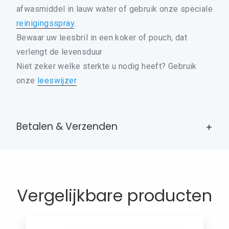
afwasmiddel in lauw water of gebruik onze speciale
BRIL ACCESSOIRES
reinigingsspray
.
CONTACT
Bewaar uw leesbril in een koker of pouch, dat
0
WINKELMAND
verlengt de levensduur
MIJN ACCOUNT
Niet zeker welke sterkte u nodig heeft? Gebruik
onze
leeswijzer
Betalen & Verzenden
Vergelijkbare producten