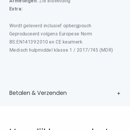
Afmetingen:
Zie afbeelding
Extra:
Wordt geleverd inclusief opbergpouch
Geproduceerd volgens Europese Norm
BS:EN14139:2010 en CE keurmerk
Medisch hulpmiddel klasse 1 / 2017/745 (MDR)
×
ALLE LEESBRILLEN
Betalen & Verzenden
ALLE BEELDSCHERMBRILLEN
ALLE LEESZONNEBRILLEN
DRUPPELBRILLEN
DAMES LEESBRILLEN