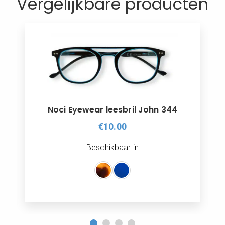
Vergelijkbare producten
HEREN LEESBRILLEN
BRIL ACCESSOIRES
CONTACT
0
WINKELMAND
MIJN ACCOUNT
Noci Eyewear leesbril John 344
€10.00
Beschikbaar in