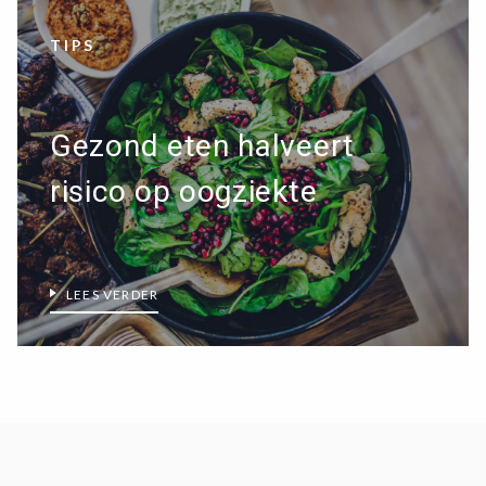
TIPS
Gezond eten halveert
risico op oogziekte
LEES VERDER