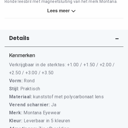
Ronde leesbril met magneetsluiting van het merk Montana.
Blijft door deze handige magneetsluiting goed om uw nek
Lees meer
hangen. Matte finishing - Flex poten - Asferische lenzen.
De ideale bril voor werk of hobby. Zwitserse topkwaliteit tegen
een betaalbare prijs. Wordt geleverd inclusief zachte pouch.
Details
Kenmerken
Verkrijgbaar in de sterktes: +1.00 / +1.50 / +2.00 /
+2.50 / +3.00 / +3.50
Vorm:
Rond
Stijl:
Praktisch
Materiaal:
kunststof met polycarbonaat lens
Verend scharnier:
Ja
Merk:
Montana Eyewear
Kleur:
Leverbaar in 5 kleuren