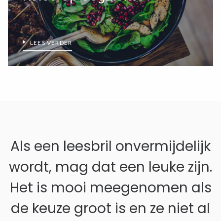
LEES VERDER
Als een leesbril onvermijdelijk
wordt, mag dat een leuke zijn.
Het is mooi meegenomen als
Zoeken in Lezen123
de keuze groot is en ze niet al