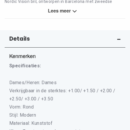
Nordic Vision bril, ontworpen in Barcelona met zweedse
kwaliteit. Deze leesbrillen zijn erg sterk en licht. Je merkt
Lees meer
nauwelijks dat je ze draagt! Meet de Vaxjo! met deze zwarte
dame leer je de nordics steeds beter kennen.De paarlemoer
print op de pootjes maakt het af.
Details
Kenmerken
Specificaties:
Dames/Heren: Dames
Verkrijgbaar in de sterktes: +1.00/ +1.50 / +2.00 /
+2.50/ +3.00 / +3.50
Vorm: Rond
Stijl: Modern
Materiaal: Kunststof