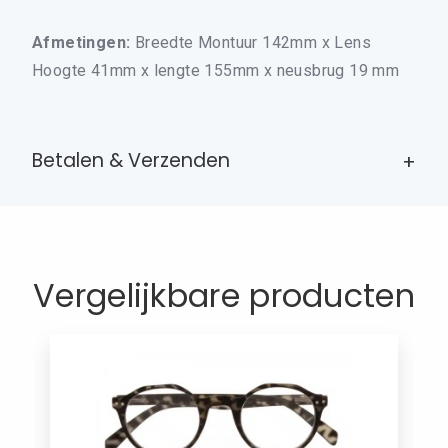
DAMES LEESBRILLEN
Afmetingen:
Breedte Montuur 142mm x Lens
HEREN LEESBRILLEN
Hoogte 41mm x lengte 155mm x neusbrug 19 mm
BRIL ACCESSOIRES
CONTACT
0
WINKELMAND
Betalen & Verzenden
MIJN ACCOUNT
Vergelijkbare producten