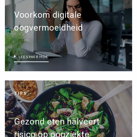
Voorkom digitale
oogvermoeidheid
LEES HIER HOE
TIPS
Gezond eten halveert
risico op oogziekte