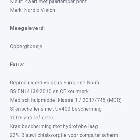
Kleur: Zwart met paarlemoer print
Merk: Nordic Vision
Meegeleverd:
Opberghoesje
Extra:
×
Geproduceerd volgens Europese Norm
BS:EN14139:2010 en CE keurmerk
Medisch hulpmiddel klasse 1 / 2017/745 (MDR)
ALLE LEESBRILLEN
Sferische lens met UV400 bescherming
ALLE BEELDSCHERMBRILLEN
100% anti reflectie
ALLE LEESZONNEBRILLEN
Kras bescherming met hydrofobe laag
DRUPPELBRILLEN
22% Blauwlichtabsorptie voor computerscherm