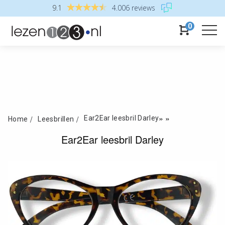
9.1
4.006 reviews
0
»
»
Ear2Ear leesbril Darley
Home
Leesbrillen
Ear2Ear leesbril Darley