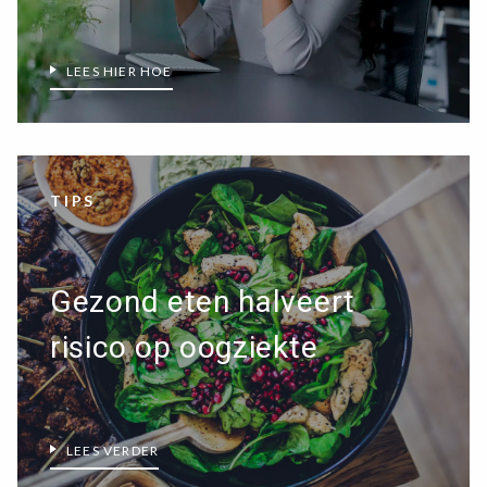
LEES HIER HOE
TIPS
Gezond eten halveert
risico op oogziekte
LEES VERDER