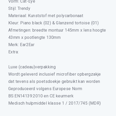
Vorm: Cat-Eye
Stijl: Trendy
Materiaal: Kunststof met polycarbonaat
Kleur: Piano black (02) & Glanzend tortoise (01)
Afmetingen: breedte montuur 145mm x lens hoogte
43mm x pootlengte 130mm
Merk: Ear2Ear
Extra:
×
Luxe (cadeau)verpakking
Wordt geleverd inclusief microfiber opbergzakje
dat tevens als poetsdoekje gebruikt kan worden
ALLE LEESBRILLEN
Geproduceerd volgens Europese Norm
ALLE BEELDSCHERMBRILLEN
BS:EN14139:2010 en CE keurmerk
ALLE LEESZONNEBRILLEN
Medisch hulpmiddel klasse 1 / 2017/745 (MDR)
DRUPPELBRILLEN