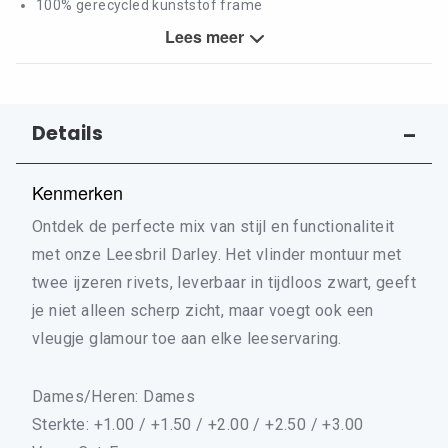
100% gerecycled kunststof frame
Krasvast glas
Lees meer
Ontspiegelde lens
BlueShields blauwfilter lens (25%)
Inclusief gratis pouch, mooi verpakt in een premium doosje
Details
Kenmerken
Ontdek de perfecte mix van stijl en functionaliteit
met onze Leesbril Darley. Het vlinder montuur met
twee ijzeren rivets, leverbaar in tijdloos zwart, geeft
je niet alleen scherp zicht, maar voegt ook een
vleugje glamour toe aan elke leeservaring.
Dames/Heren: Dames
Sterkte: +1.00 / +1.50 / +2.00 / +2.50 / +3.00