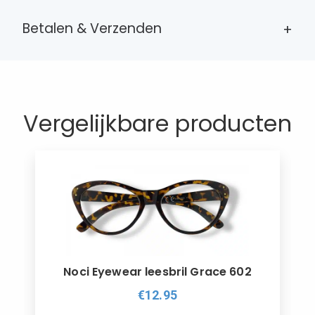
DAMES LEESBRILLEN
Betalen & Verzenden
HEREN LEESBRILLEN
BRIL ACCESSOIRES
CONTACT
0
WINKELMAND
Vergelijkbare producten
MIJN ACCOUNT
Noci Eyewear leesbril Grace 602
€12.95