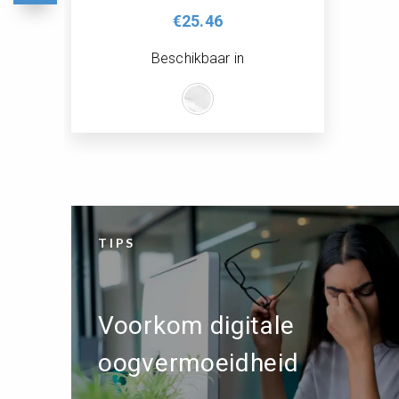
€25.46
Beschikbaar in
TIPS
Voorkom digitale
oogvermoeidheid