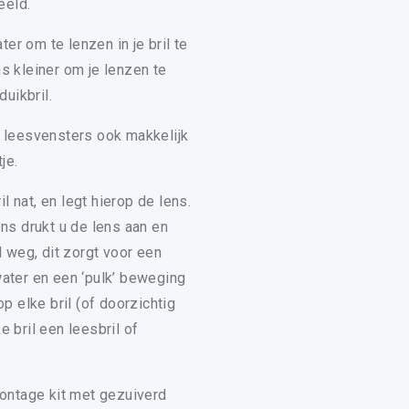
eeld.
r om te lenzen in je bril te
s kleiner om je lenzen te
duikbril.
/ leesvensters ook makkelijk
je.
 nat, en legt hierop de lens.
ns drukt u de lens aan en
l weg, dit zorgt voor een
water en een ‘pulk’ beweging
p elke bril (of doorzichtig
 bril een leesbril of
n in Lezen123
montage kit met gezuiverd