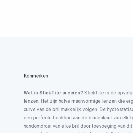
HEREN LEESB
BRIL ACCESS
CONTACT
0
WINKELM
MIJN ACC
Kenmerken
Wat is StickTite precies?
StickTite is dé opvol
lenzen. Het zijn halve maanvormige lenzen die erg
curve van de bril makkelijk volgen. De hydrostati
een perfecte hechting aan de binnenkant van elk ty
handomdraai van elke bril door toevoeging van dit