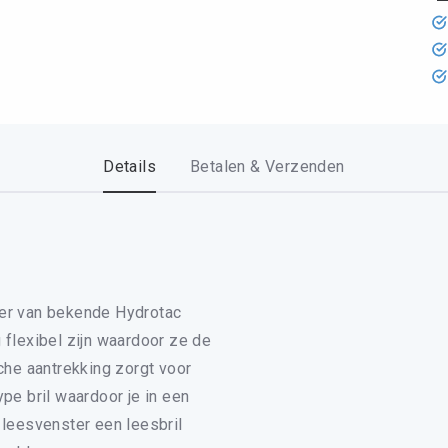
RILLEN
OIRES
AND
Details
Betalen & Verzenden
OUNT
ger van bekende
Hydrotac
 flexibel zijn waardoor ze de
sche aantrekking zorgt voor
pe bril waardoor je in een
 leesvenster een leesbril