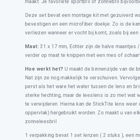
maakt. Je favoriete sportbril of zonnebril bijvoorb
Deze set bevat een montage kit met gezuiverd wate
bevestigen en een microfiber doekje. Zo is de kan
verliezen wanneer er vocht bij komt, zoals bij een 
Maat:
31 x 17 mm, Echter zijn de halve maantjes 
verder op maat te knippen met een mes of schaart
Hoe werkt het?
U maakt de binnenzijde van de bril
Nat zijn ze nog makkelijk te verschuiven. Vervolge
perst als het ware het water tussen de lens en bri
sterke hechting, maar de leeslens is zo met wat 
te verwijderen. Hierna kan de StickTite lens weer o
oppervlak) hergebruikt worden. Zo maakt u van elke
Zoeke
zonneleesbril
1 verpakking bevat 1 set lenzen ( 2 stuks ), een 