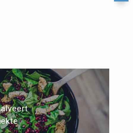
alveert
iekte