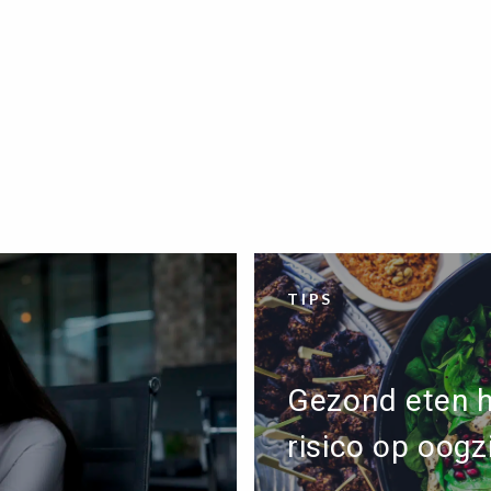
TIPS
Gezond eten h
risico op oogz