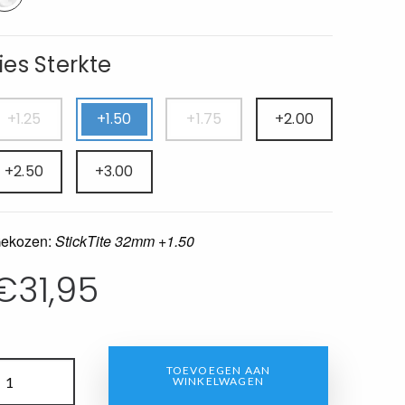
ies Sterkte
+1.25
+1.50
+1.75
+2.00
+2.50
+3.00
×
ekozen:
StickTite 32mm +1.50
€
31,95
Aantal
TOEVOEGEN AAN
WINKELWAGEN