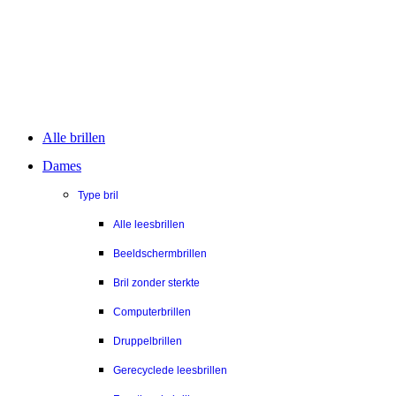
Alle brillen
Dames
Type bril
Alle leesbrillen
Beeldschermbrillen
Bril zonder sterkte
Computerbrillen
Druppelbrillen
Gerecyclede leesbrillen