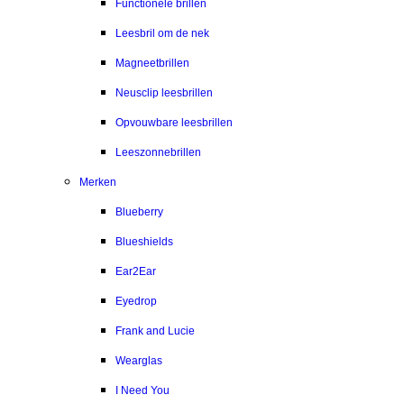
Functionele brillen
Leesbril om de nek
Magneetbrillen
Neusclip leesbrillen
Opvouwbare leesbrillen
Leeszonnebrillen
Merken
Blueberry
Blueshields
Ear2Ear
Eyedrop
Frank and Lucie
Wearglas
I Need You