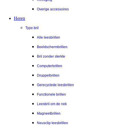
Overige accessoires
Heren
Type bril
Alle leesbrillen
Beeldschermbrillen
Bril zonder sterkte
Computerbrillen
Druppelbrillen
Gerecyclede leesbrillen
Functionele brillen
Leesbril om de nek
Magneetbrillen
Neusclip leesbrillen