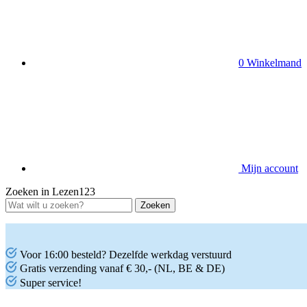
0
Winkelmand
Mijn account
Zoeken in Lezen123
Voor 16:00 besteld? Dezelfde werkdag verstuurd
Gratis verzending vanaf € 30,- (NL, BE & DE)
Super service!