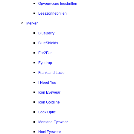
Opvouwbare leesbrillen
Leeszonnebrillen
Merken
BlueBerry
BlueShields
Ear2Ear
Eyedrop
Frank and Lucie
I Need You
Icon Eyewear
Icon Goldline
Look Optic
Montana Eyewear
Noci Eyewear