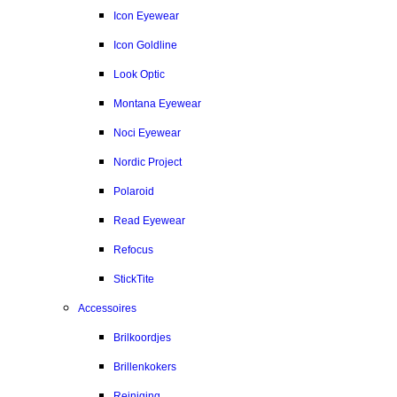
Icon Eyewear
Icon Goldline
Look Optic
Montana Eyewear
Noci Eyewear
Nordic Project
Polaroid
Read Eyewear
Refocus
StickTite
Accessoires
Brilkoordjes
Brillenkokers
Reiniging