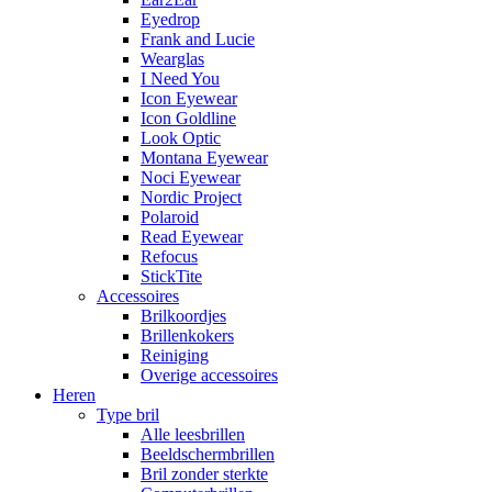
Eyedrop
Frank and Lucie
Wearglas
I Need You
Icon Eyewear
Icon Goldline
Look Optic
Montana Eyewear
Noci Eyewear
Nordic Project
Polaroid
Read Eyewear
Refocus
StickTite
Accessoires
Brilkoordjes
Brillenkokers
Reiniging
Overige accessoires
Heren
Type bril
Alle leesbrillen
Beeldschermbrillen
Bril zonder sterkte