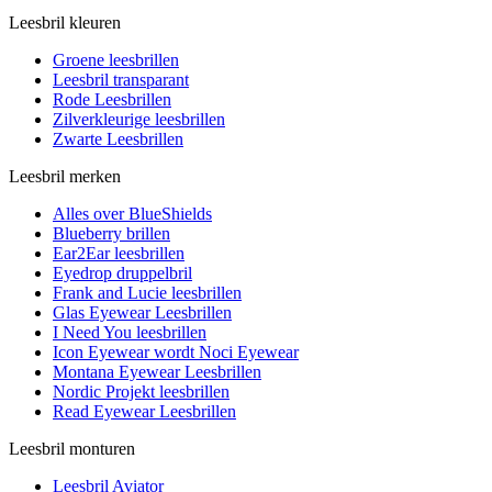
Leesbril kleuren
Groene leesbrillen
Leesbril transparant
Rode Leesbrillen
Zilverkleurige leesbrillen
Zwarte Leesbrillen
Leesbril merken
Alles over BlueShields
Blueberry brillen
Ear2Ear leesbrillen
Eyedrop druppelbril
Frank and Lucie leesbrillen
Glas Eyewear Leesbrillen
I Need You leesbrillen
Icon Eyewear wordt Noci Eyewear
Montana Eyewear Leesbrillen
Nordic Projekt leesbrillen
Read Eyewear Leesbrillen
Leesbril monturen
Leesbril Aviator