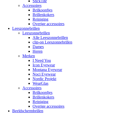
StickTite
Accessoires
Brilkoordjes
Brillenkokers
Reiniging
Overige accessoires
Leeszonnebrillen
Leeszonnebrillen
Alle Leeszonnebrillen
clip-on Leeszonnebrillen
Dames
Heren
Merken
I Need You
Icon Eyewear
Montana Eyewear
Noci Eyewear
Nordic Projekt
WearGlas
Accessoires
Brilkoordjes
Brillenkokers
Reiniging
Overige accessoires
Beeldschermbrillen