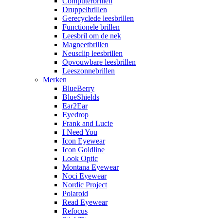
Computerbrillen
Druppelbrillen
Gerecyclede leesbrillen
Functionele brillen
Leesbril om de nek
Magneetbrillen
Neusclip leesbrillen
Opvouwbare leesbrillen
Leeszonnebrillen
Merken
BlueBerry
BlueShields
Ear2Ear
Eyedrop
Frank and Lucie
I Need You
Icon Eyewear
Icon Goldline
Look Optic
Montana Eyewear
Noci Eyewear
Nordic Project
Polaroid
Read Eyewear
Refocus