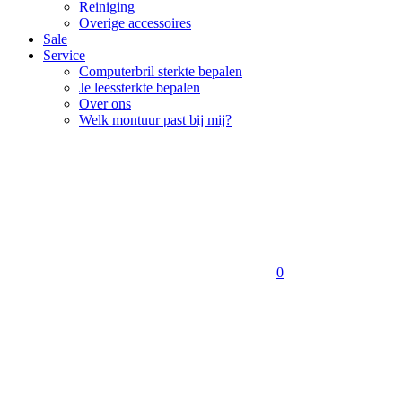
Reiniging
Overige accessoires
Sale
Service
Computerbril sterkte bepalen
Je leessterkte bepalen
Over ons
Welk montuur past bij mij?
0