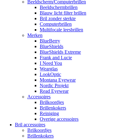
Beeldscherm/Computerbrillen
Beeldschermbrillen
Blauw licht filter brillen
Bril zonder sterkte
Computerbrillen
Multifocale leesbrillen
Merken
BlueBerry
BlueShields
BlueShields Extreme
Frank and Lucie
I Need You
Wearglas
LookOptic
Montana Eyewear
Nordic Projekt
Read Eyewear
Accessoires
Brilkoordjes
Brillenkokers
Reiniging
Overige accessoires
Bril accessoires
Brilkoordjes
Brillenkokers