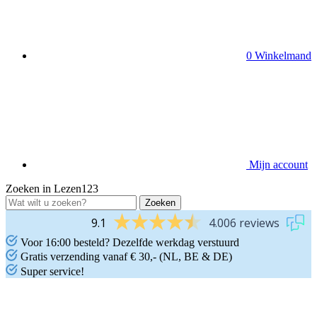
0
Winkelmand
Mijn account
Zoeken in Lezen123
9.1
4.006 reviews
Voor 16:00 besteld? Dezelfde werkdag verstuurd
Gratis verzending vanaf € 30,- (NL, BE & DE)
Super service!