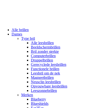
Alle brillen
Dames
Type bril
Alle leesbrillen
Beeldschermbrillen
Bril zonder sterkte
Computerbrillen
Druppelbrillen
Gerecyclede leesbrillen
Functionele brillen
Leesbril om de nek
Magneetbrillen
Neusclip leesbrillen
Opvouwbare leesbrillen
Leeszonnebrillen
Merken
Blueberry
Blueshields
Ear2Ear