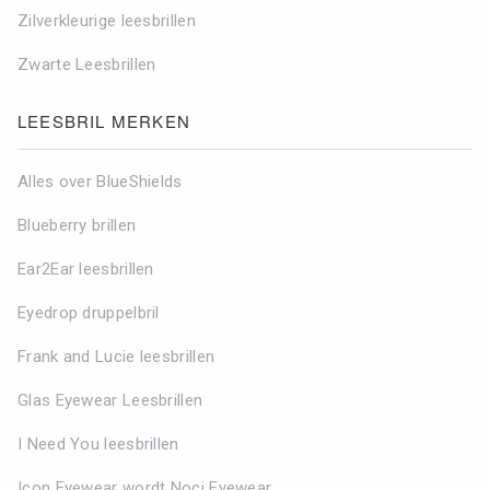
Zilverkleurige leesbrillen
Zwarte Leesbrillen
LEESBRIL MERKEN
Alles over BlueShields
Blueberry brillen
Ear2Ear leesbrillen
Eyedrop druppelbril
Frank and Lucie leesbrillen
Glas Eyewear Leesbrillen
I Need You leesbrillen
Icon Eyewear wordt Noci Eyewear