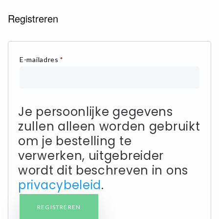
Registreren
ALLE BEELDSCHERMBRILLEN
ALLE LEESZONNEBRILLEN
DRUPPELBRILLEN
E-mailadres
*
DAMES LEESBRILLEN
HEREN LEESBRILLEN
BRIL ACCESSOIRES
Je persoonlijke gegevens
CONTACT
zullen alleen worden gebruikt
0
WINKELMAND
om je bestelling te
MIJN ACCOUNT
verwerken, uitgebreider
wordt dit beschreven in ons
privacybeleid
.
REGISTREREN