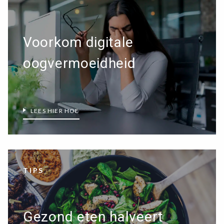
Voorkom digitale
oogvermoeidheid
LEES HIER HOE
TIPS
Gezond eten halveert