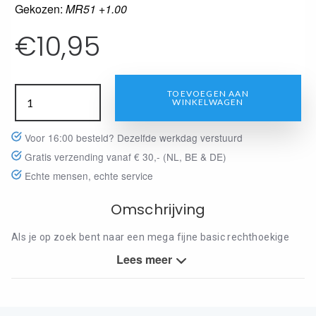
Gekozen:
MR51 +1.00
€
10,95
TOEVOEGEN AAN
WINKELWAGEN
Voor 16:00 besteld? Dezelfde werkdag verstuurd
Gratis verzending vanaf € 30,- (NL, BE & DE)
Echte mensen, echte service
Omschrijving
Als je op zoek bent naar een mega fijne basic rechthoekige
leesbril van het merk Montana, dan voldoet deze MR51
Lees meer
leesbril wellicht helemaal aan je wensen. Een goede pasvorm,
licht van gewicht en verkrijgbaar in 3 goede kleuren.
Zwitserse topkwaliteit tegen een betaalbare prijs. Wordt