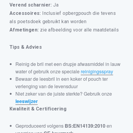
Verend scharnier:
Ja
ALLE BEELDSCHERMBRILLEN
Accessoires:
Inclusief opbergpouch die tevens
ALLE LEESZONNEBRILLEN
als poetsdoek gebruikt kan worden
DRUPPELBRILLEN
Afmetingen:
zie afbeelding voor alle maatdetails
DAMES LEESBRILLEN
HEREN LEESBRILLEN
Tips & Advies
BRIL ACCESSOIRES
Reinig de bril met een drupje afwasmiddel in lauw
CONTACT
water of gebruik onze speciale
reinigingsspray
0
WINKELMAND
Bewaar de leesbril in een koker of pouch ter
MIJN ACCOUNT
verlenging van de levensduur
Niet zeker van de juiste sterkte? Gebruik onze
leeswijzer
Kwaliteit & Certificering
Geproduceerd volgens
BS:EN14139:2010
en