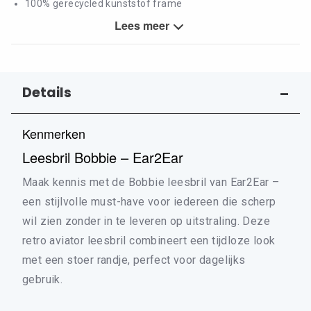
100% gerecycled kunststof frame
Krasvast Glas
Lees meer
Ontspiegelde lens
BlueShields blauwfilter lens (25%)
Inclusief gratis pouch, mooi verpakt in een premium doosje
Details
Kenmerken
Leesbril Bobbie – Ear2Ear
Maak kennis met de Bobbie leesbril van Ear2Ear –
een stijlvolle must-have voor iedereen die scherp
wil zien zonder in te leveren op uitstraling. Deze
retro aviator leesbril combineert een tijdloze look
met een stoer randje, perfect voor dagelijks
gebruik.