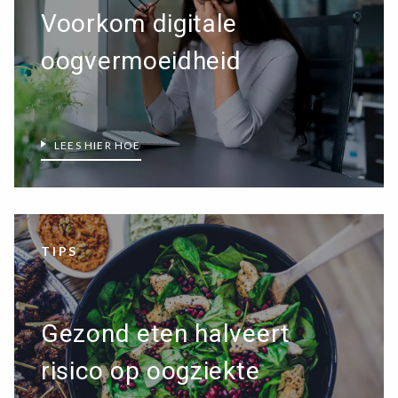
Voorkom digitale
oogvermoeidheid
LEES HIER HOE
TIPS
Gezond eten halveert
risico op oogziekte