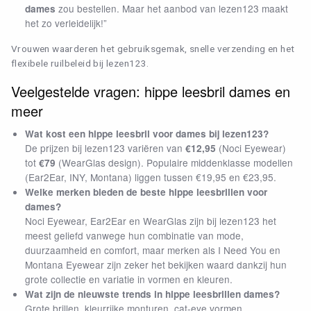
zou bestellen. Maar het aanbod van lezen123 maakt
dames
het zo verleidelijk!”
Vrouwen waarderen het gebruiksgemak, snelle verzending en het
flexibele ruilbeleid bij lezen123.
Veelgestelde vragen: hippe leesbril dames en
meer
Wat kost een hippe leesbril voor dames bij lezen123?
De prijzen bij lezen123 variëren van
(Noci Eyewear)
€12,95
tot
(WearGlas design). Populaire middenklasse modellen
€79
(Ear2Ear, INY, Montana) liggen tussen €19,95 en €23,95.
Welke merken bieden de beste hippe leesbrillen voor
dames?
Noci Eyewear, Ear2Ear en WearGlas zijn bij lezen123 het
meest geliefd vanwege hun combinatie van mode,
duurzaamheid en comfort, maar merken als I Need You en
Montana Eyewear zijn zeker het bekijken waard dankzij hun
grote collectie en variatie in vormen en kleuren.
Wat zijn de nieuwste trends in hippe leesbrillen dames?
Grote brillen, kleurrijke monturen, cat-eye vormen,