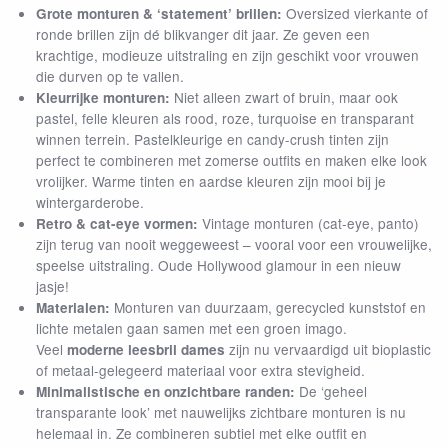
(25)
+2.50
Oversized vierkante of
Grote monturen & ‘statement’ brillen:
MIJN ACCOUNT
(24)
+3.00
ronde brillen zijn dé blikvanger dit jaar. Ze geven een
(7)
+3.50
krachtige, modieuze uitstraling en zijn geschikt voor vrouwen
(4)
+4.00
die durven op te vallen.
(1)
+5.00
Niet alleen zwart of bruin, maar ook
Kleurrijke monturen:
KLEUR
pastel, felle kleuren als rood, roze, turquoise en transparant
winnen terrein. Pastelkleurige en candy-crush tinten zijn
perfect te combineren met zomerse outfits en maken elke look
vrolijker. Warme tinten en aardse kleuren zijn mooi bij je
wintergarderobe.
MERK
Vintage monturen (cat-eye, panto)
Retro & cat-eye vormen:
zijn terug van nooit weggeweest – vooral voor een vrouwelijke,
Ear2Ear
speelse uitstraling. Oude Hollywood glamour in een nieuw
I Need You
jasje!
Noci Eyewear
Monturen van duurzaam, gerecycled kunststof en
Nordic Projekt
Materialen:
WearGlas
lichte metalen gaan samen met een groen imago.
Veel
zijn nu vervaardigd uit bioplastic
moderne leesbril dames
PRIJS
of metaal-gelegeerd materiaal voor extra stevigheid.
De ‘geheel
Minimalistische en onzichtbare randen:
€
€
transparante look’ met nauwelijks zichtbare monturen is nu
helemaal in. Ze combineren subtiel met elke outfit en
MODEL