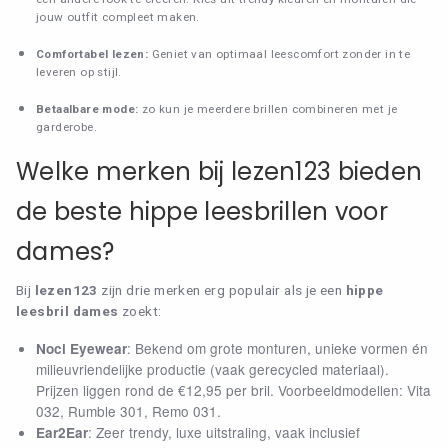
jouw outfit compleet maken.
Comfortabel lezen:
Geniet van optimaal leescomfort zonder in te
leveren op stijl.
Betaalbare mode:
zo kun je meerdere brillen combineren met je
garderobe.
Welke merken bij lezen123 bieden
de beste hippe leesbrillen voor
dames?
Bij
lezen123
zijn drie merken erg populair als je een
hippe
leesbril dames
zoekt:
: Bekend om grote monturen, unieke vormen én
Noci Eyewear
milieuvriendelijke productie (vaak gerecycled materiaal).
Prijzen liggen rond de €12,95 per bril. Voorbeeldmodellen: Vita
032, Rumble 301, Remo 031.
: Zeer trendy, luxe uitstraling, vaak inclusief
Ear2Ear