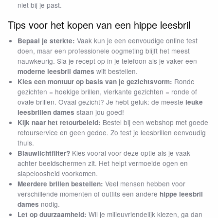
niet bij je past.
Tips voor het kopen van een hippe leesbril
Zoeken in Lezen123
Vaak kun je een eenvoudige online test
Bepaal je sterkte:
doen, maar een professionele oogmeting blijft het meest
nauwkeurig. Sla je recept op in je telefoon als je vaker een
wilt bestellen.
moderne leesbril dames
Ronde
Kies een montuur op basis van je gezichtsvorm:
gezichten = hoekige brillen, vierkante gezichten = ronde of
ovale brillen. Ovaal gezicht? Je hebt geluk: de meeste
leuke
staan jou goed!
leesbrillen dames
Bestel bij een webshop met goede
Kijk naar het retourbeleid:
retourservice en geen gedoe. Zo test je leesbrillen eenvoudig
thuis.
Kies vooral voor deze optie als je vaak
Blauwlichtfilter?
achter beeldschermen zit. Het helpt vermoeide ogen en
slapeloosheid voorkomen.
Veel mensen hebben voor
Meerdere brillen bestellen:
verschillende momenten of outfits een andere
hippe leesbril
nodig.
dames
Wil je milieuvriendelijk kiezen, ga dan
Let op duurzaamheid: