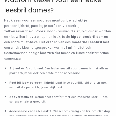
leesbril dames?
Het kiezen voor een modieus montuur benadrukt je
persoonlijkheid, past bij je outfit en versterkt je
zelfverzekerdheid. Vooral voor vrouwen die stijlvol ouder worden
en niet willen inleveren op hun look, is de
hippe leesbril dames
een echte must-have. Het dragen van een
moderne leesbril
met
een unieke kleur, uitgesproken vorm of minimalistisch
Scandinavisch design laat zien dat mode en functionaliteit prima
samengaan.
Stijlvol én functioneel:
Een leuke leesbril voor dames is niet alleen
praktisch, maar ook een echte mode-accessoire.
Past bij jouw persoonlijkheid
: Laat je persoonlijkheid stralen met
een bril die perfect bij jouw stijl past.
Zelfvertrouwen:
Combineer comfort met een moderne look – lees
scherp én zie er goed uit.
Accessoire voor elke outfit:
Wissel eenvoudig van bril om elke dag
een andere look te creëren. Kies uit trendy kleuren en monturen die