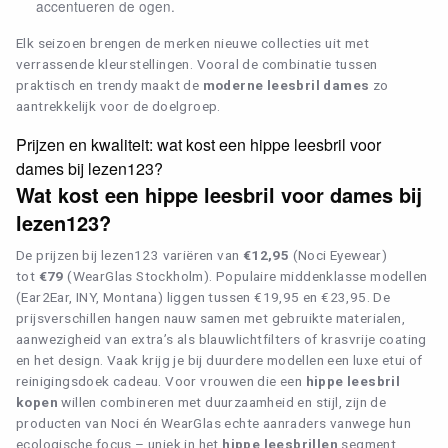
accentueren de ogen.
(1)
Aviator
Elk seizoen brengen de merken nieuwe collecties uit met
(18)
Groot
verrassende kleurstellingen. Vooral de combinatie tussen
(2)
Ovaal
praktisch en trendy maakt de
moderne leesbril dames
zo
(2)
Rechthoekig
(4)
aantrekkelijk voor de doelgroep.
Rond
(13)
Vierkant
Prijzen en kwaliteit: wat kost een hippe leesbril voor
MATERIAAL
dames bij lezen123?
Wat kost een hippe leesbril voor dames bij
(5)
Acetaat
lezen123?
(3)
Core-wire
(18)
Kunststof
(4)
Metaal
De prijzen bij lezen123 variëren van
€12,95
(Noci Eyewear)
(11)
Recycled
tot
€79
(WearGlas Stockholm). Populaire middenklasse modellen
(Ear2Ear, INY, Montana) liggen tussen €19,95 en €23,95. De
prijsverschillen hangen nauw samen met gebruikte materialen,
aanwezigheid van extra’s als blauwlichtfilters of krasvrije coating
en het design. Vaak krijg je bij duurdere modellen een luxe etui of
reinigingsdoek cadeau. Voor vrouwen die een
hippe leesbril
kopen
willen combineren met duurzaamheid en stijl, zijn de
producten van Noci én WearGlas echte aanraders vanwege hun
ecologische focus – uniek in het
hippe leesbrillen
segment.