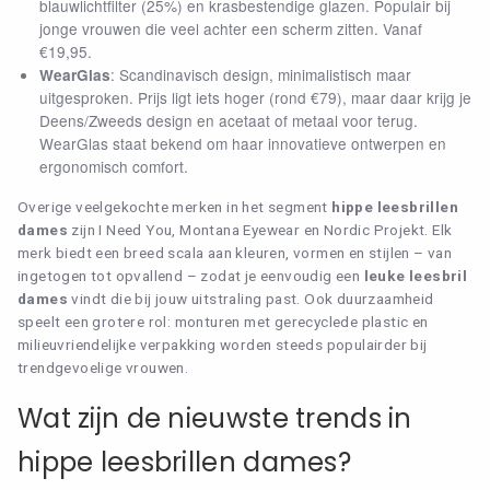
blauwlichtfilter (25%) en krasbestendige glazen. Populair bij
jonge vrouwen die veel achter een scherm zitten. Vanaf
€19,95.
: Scandinavisch design, minimalistisch maar
WearGlas
×
uitgesproken. Prijs ligt iets hoger (rond €79), maar daar krijg je
Deens/Zweeds design en acetaat of metaal voor terug.
CATEGORIE
WearGlas staat bekend om haar innovatieve ontwerpen en
ergonomisch comfort.
(1)
ALLE LEESBRILLEN
Alle beeldschermbrillen
(25)
Alle leesbrillen
Overige veelgekochte merken in het segment
hippe leesbrillen
ALLE BEELDSCHERMBRILLEN
(6)
Blauw licht filter brillen
dames
zijn I Need You, Montana Eyewear en Nordic Projekt. Elk
(1)
Dames beeldschermbrillen
ALLE LEESZONNEBRILLEN
merk biedt een breed scala aan kleuren, vormen en stijlen – van
(25)
Dames Leesbrillen
(7)
Gerecyclede leesbrillen
ingetogen tot opvallend – zodat je eenvoudig een
leuke leesbril
DRUPPELBRILLEN
(4)
Heren leesbrillen
dames
vindt die bij jouw uitstraling past. Ook duurzaamheid
(25)
Hippe leesbril dames
speelt een grotere rol: monturen met gerecyclede plastic en
DAMES LEESBRILLEN
(2)
Hippe leesbril heren
milieuvriendelijke verpakking worden steeds populairder bij
HEREN LEESBRILLEN
trendgevoelige vrouwen.
STERKTE
BRIL ACCESSOIRES
Wat zijn de nieuwste trends in
(1)
+0.00
CONTACT
(24)
+1.00
hippe leesbrillen dames?
(23)
+1.50
0
WINKELMAND
(23)
+2.00