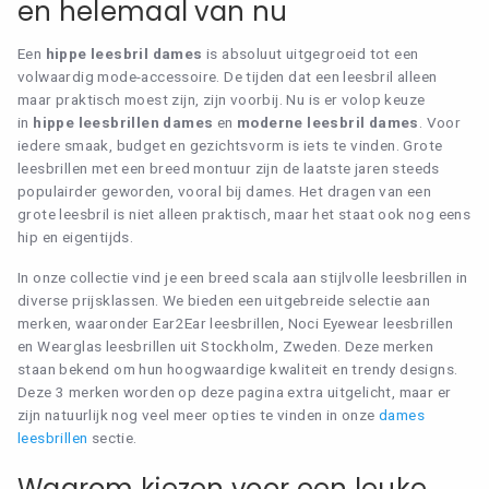
en helemaal van nu
Een
hippe leesbril dames
is absoluut uitgegroeid tot een
volwaardig mode-accessoire. De tijden dat een leesbril alleen
maar praktisch moest zijn, zijn voorbij. Nu is er volop keuze
in
hippe leesbrillen dames
en
moderne leesbril dames
. Voor
iedere smaak, budget en gezichtsvorm is iets te vinden. Grote
leesbrillen met een breed montuur zijn de laatste jaren steeds
populairder geworden, vooral bij dames. Het dragen van een
grote leesbril is niet alleen praktisch, maar het staat ook nog eens
hip en eigentijds.
In onze collectie vind je een breed scala aan stijlvolle leesbrillen in
diverse prijsklassen. We bieden een uitgebreide selectie aan
merken, waaronder Ear2Ear leesbrillen, Noci Eyewear leesbrillen
en Wearglas leesbrillen uit Stockholm, Zweden. Deze merken
staan bekend om hun hoogwaardige kwaliteit en trendy designs.
Deze 3 merken worden op deze pagina extra uitgelicht, maar er
zijn natuurlijk nog veel meer opties te vinden in onze
dames
leesbrillen
sectie.
Waarom kiezen voor een leuke